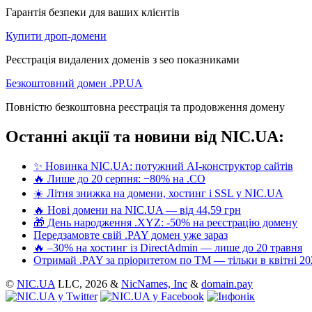
Гарантія безпеки для ваших клієнтів
Купити дроп-домени
Реєстрація видалених доменів з seo показниками
Безкоштовний домен .PP.UA
Повністю безкоштовна реєстрація та продовження домену
Останні акції та новини від NIC.UA:
✨ Новинка NIC.UA: потужний AI-конструктор сайтів
🔥 Лише до 20 серпня: −80% на .CO
☀️ Літня знижка на домени, хостинг і SSL у NIC.UA
🔥 Нові домени на NIC.UA — від 44,59 грн
🎁 День народження .XYZ: -50% на реєстрацію домену
Передзамовте свій .PAY домен уже зараз
🔥 –30% на хостинг із DirectAdmin — лише до 20 травня
Отримай .PAY за пріоритетом по ТМ — тільки в квітні 20
©
NIC.UA
LLC,
2026 &
NicNames, Inc
&
domain.pay